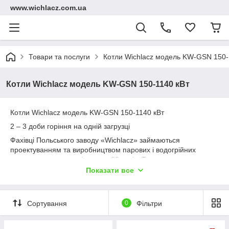
www.wichlacz.com.ua
Товари та послуги
Котли Wichlacz модель KW-GSN 150-
Котли Wichlacz модель KW-GSN 150-1140 кВт
Котли Wichlacz модель KW-GSN 150-1140 кВт
2 – 3 доби горіння на одній загрузці
Фахівці Польського заводу «Wichlacz» займаються
проектуванням та виробництвом парових і водогрійних
твердопаливних котлів понад 20 років. Також заводу
«Wichlacz» займається переобладнанням котлів (газових,
Показати все
дизельних, мазутних і. ін) на тверде паливо, за
індивідуальними вимогами замовника. Заводу «Wichlacz»
має ряд патентів на свої розробки не мають аналогів у світі:
Сортування
0
Фільтри
котли, пальники з автоподачей, бункера подачі з підготовки
палива і багато іншого.