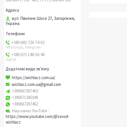
вул. Північне Шосе 27, Запоріжжя,
Україна
+380 (66) 726-74-62
WhatsApp, Telegram
+380 (67) 148-50-40
Signal
https://wichlacz.com.ua/
wichlacz.com.ua@gmail.com
+380667267462
+380671385040
+380667267462
Наш канал YouTube
https://www.youtube.com/@zavod-
wichlacz