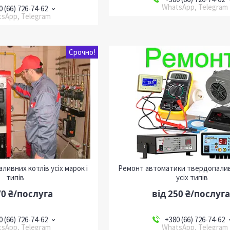
WhatsApp, Telegram
0 (66) 726-74-62
sApp, Telegram
Срочно!
ивних котлів усіх марок і
Ремонт автоматики твердопалив
типів
усіх типів
70 ₴/послуга
від 250 ₴/послуга
0 (66) 726-74-62
+380 (66) 726-74-62
sApp, Telegram
WhatsApp, Telegram