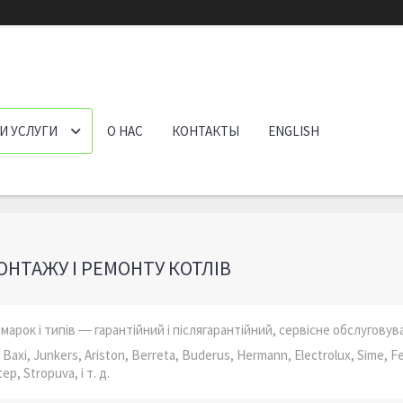
И УСЛУГИ
О НАС
КОНТАКТЫ
ENGLISH
ОНТАЖУ І РЕМОНТУ КОТЛІВ
 марок і типів ― гарантійний і післягарантійний, сервісне обслуговува
, Baxi, Junkers, Ariston, Berreta, Buderus, Hermann, Electrolux, Sime, F
ep, Stropuva, і т. д.