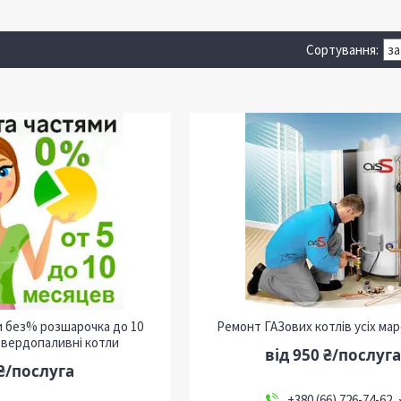
и без% розшарочка до 10
Ремонт ГАЗових котлів усіх маро
 твердопаливні котли
від 950 ₴/послуга
₴/послуга
+380 (66) 726-74-62