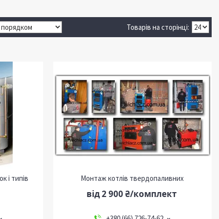
к і типів
Монтаж котлів твердопаливних
від 2 900 ₴/комплект
+380 (66) 726-74-62