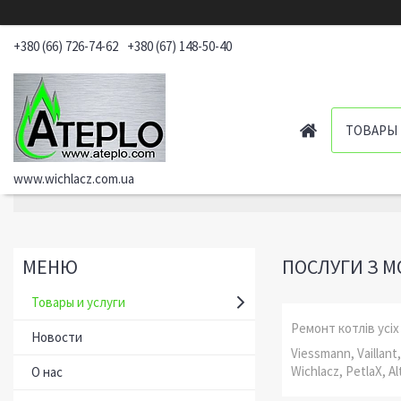
+380 (66) 726-74-62
+380 (67) 148-50-40
ТОВАРЫ 
www.wichlacz.com.ua
ПОСЛУГИ З М
Товары и услуги
Ремонт котлів усіх
Новости
Viessmann, Vaillant
Wichlacz, PetlaX, Alt
О нас