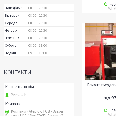
+38
Понеділок
08:00
20:30
What
Вівторок
08:00
20:30
Середа
08:00
20:30
Четвер
08:00
20:30
Пʼятниця
08:00
20:30
Субота
08:00
18:00
Неділя
09:00
18:00
КОНТАКТИ
Ремонт твердопал
Микола Р
від 9
+38
Компанія «Ateplo», ТОВ «Завод
What
Віхлач» (ТОВ "Аісс ГРУП, Віхлач-УА)