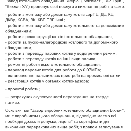
Завод котельного обладнання "Ateplo" ("Wichlacz", "Аіс Груп",
"Вихлач-УА") пропонує свої послуги з виконання робіт, а саме:
- роботи з монтажу або демонтажу котлів серії Е, ДЕ, КЕ,
ДКВр, КСВА, ВК, КВГ, ТВГ інші.;
- роботи з монтажу або демонтажу котельного та допоміжним
обладнанням;
- роботи з реконструкції котлів і котельного обладнання;
- роботи за пуско-налагородкою котлового та допоміжного
обладнанням;
- роботи з переводу парових котлів у водогрейний режим;
- роботи з переводу котлів на інші види палива;
- ремонтні роботи всього котельного обладнання;
- перевод парових котлів для роботи до 0,07МПа;
- встановлення пальникових пристроїв на промислові котли;
- реєстрація котлів у органах котлонадзора;
- проектні роботи;
— розрахунок окуповуваності переведення на тверде
паливо.
Оскільки ми "Завод виробник котельного обладнання Віхлач",
ми є виробником цього обладнання, відповідно маємо всі
необхідні дозволи допуски, ліцензії та сертифікати для
виконання перерахованих вище робіт, з правом записування