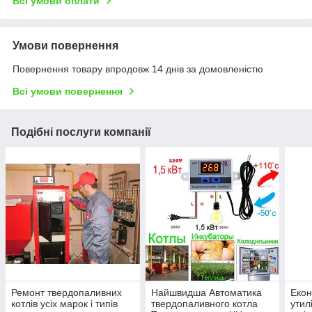
Всі умови оплати
Умови повернення
Повернення товару впродовж 14 днів за домовленістю
Всі умови повернення
Подібні послуги компанії
Ремонт твердопаливних
Найшвидша Автоматика
Еко
котлів усіх марок і типів
твердопаливного котла
утил