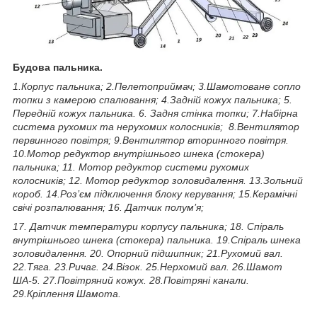
Будова пальника.
1.Корпус пальника; 2.Пелетоприймач; 3.Шамотоване сопло
топки з камерою спалювання; 4.Задній кожух пальника; 5.
Передній кожух пальника. 6. Задня стінка топки; 7.Набірна
система рухомих та нерухомих колосників; 8.Вентилятор
первинного повітря;
9.Вентилятор вторинного повітря.
10.Мотор редуктор внутрішнього шнека (стокера)
пальника; 11. Мотор редуктор системи рухомих
колосників; 12. Мотор редуктор золовидалення. 13.Зольний
короб. 14.Роз’єм підключення блоку керування; 15.Керамічні
свічі розпалювання; 16. Датчик полум’я;
17. Датчик температури корпусу пальника; 18. Спіраль
внутрішнього шнека (стокера) пальника. 19.Спіраль шнека
золовидалення. 20. Опорний підшипник; 21.Рухомий вал.
22.Тяга. 23.Ричаг. 24.Візок. 25.Нерхомий вал. 26.Шамот
ША-5. 27.Повітряний кожух. 28.Повітряні канали.
29.Кріплення Шамота.