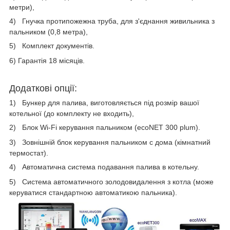
метри),
4)
Гнучка
протипожежна
труба, для з'єднання живильника з
пальником (0,8 метра),
5)
Комплект документів.
6) Гарантія 18 місяців.
Додаткові
опції
:
1)
Бункер для палива, виготовляється під розмір вашої
котельної (до комплекту не входить),
2)
Блок
Wi-Fi
керування пальником
(ecoNET 300 plum)
.
3)
Зовнішній блок керування пальником
c
дома (
кімнатний
термостат)
.
4)
Автоматична система подавання палива в котельну.
5)
Система автоматичного золодовидалення з котла (може
керуватися стандартною автоматикою пальника).