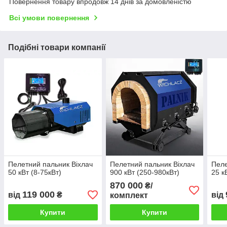
Повернення товару впродовж 14 днів за домовленістю
Всі умови повернення
Подібні товари компанії
Пелетний пальник Віхлач
Пелетний пальник Віхлач
Пеле
50 кВт (8-75кВт)
900 кВт (250-980кВт)
25 к
870 000
₴/
119 000
від
₴
від
комплект
Купити
Купити