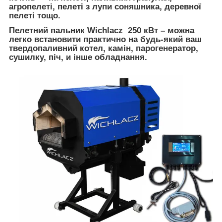
агропелеті, пелеті з лупи соняшника, деревної
пелеті тощо.
Пелетний пальник
Wichlacz 250
кВт
–
можна
легко встановити
практично
на
будь-який
ваш
твердопаливний
котел,
камін
, парогенератор,
сушилку
,
піч
, и
інше
обладнання
.