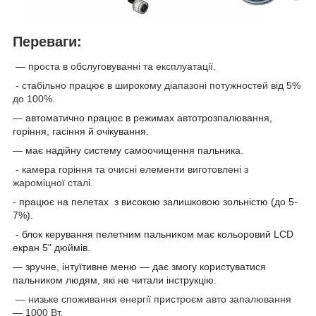
Переваги:
— проста в обслуговуванні та експлуатації.
-
стабільно
працює
в
широкому
діапазоні
потужностей від 5%
до 100%.
— автоматично працює в режимах автотрозпалювання,
горіння, гасіння й очікування.
— має надійну систему самоочищення пальника.
-
камера горіння та очисні елементи виготовлені з
жароміцної сталі.
-
працює на пелетах з високою залишковою зольністю (до 5-
7%).
- блок керування пелетним пальником має кольоровий
LCD
екран
5"
дюймів.
— зручне, інтуїтивне меню — дає змогу користуватися
пальником людям, які не читали інструкцію.
— низьке споживання енергії пристроєм авто запалювання
— 1000 Вт.