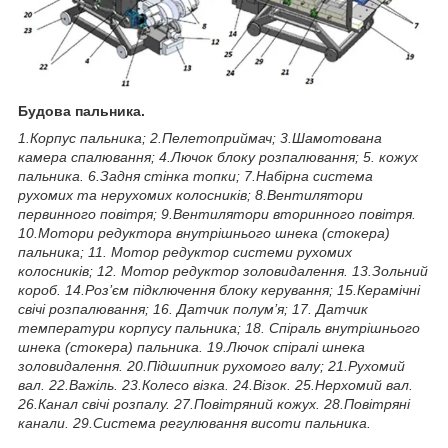
Будова пальника.
1.Корпус пальника; 2.Пелетоприймач; 3.Шамотована
камера спалювання; 4.Лючок блоку розпалювання; 5. кожух
пальника. 6.Задня стінка топки; 7.Набірна система
рухомих та нерухомих колосників; 8.Вентилятори
первинного повітря; 9.Вентилятори вторинного повітря.
10.Мотори редуктора внутрішнього шнека (стокера)
пальника; 11. Мотор редуктор системи рухомих
колосників; 12. Мотор редуктор золовидалення. 13.Зольний
короб. 14.Роз’єм підключення блоку керування; 15.Керамічні
свічі розпалювання; 16. Датчик полум’я; 17. Датчик
температури корпусу пальника; 18. Спіраль внутрішнього
шнека (стокера) пальника. 19.Лючок спіралі шнека
золовидалення. 20.Підшипник рухомого валу; 21.Рухомий
вал. 22.Важіль. 23.Колесо візка. 24.Візок. 25.Нерхомий вал.
26.Канал свічі розпалу. 27.Повітряний кожух. 28.Повітряні
канали. 29.Система регулювання висоти пальника.