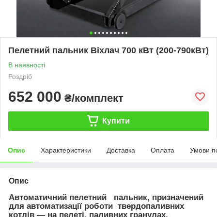
Пелетний пальник Віхлач 700 кВт (200-790кВт)
В наявності
Роздріб
652 000
₴/комплект
Купити
Опис
Характеристики
Доставка
Оплата
Умови п
Опис
Автоматичний пелетний пальник, призначений
для автоматизації роботи твердопаливних
котлів — на пелеті, паливних гранулах,