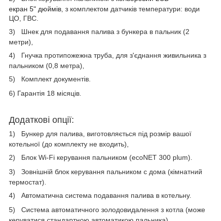
екран
5"
дюймів
, з комплектом датчиків температури: води
ЦО, ГВС.
3)
Шнек для подавання палива з бункера в пальник (2
метри),
4)
Гнучка
протипожежна
труба, для з'єднання живильника з
пальником (0,8 метра),
5)
Комплект документів.
6) Гарантія 18 місяців.
Додаткові
опції
:
1)
Бункер для палива, виготовляється під розмір вашої
котельної (до комплекту не входить),
2)
Блок
Wi-Fi
керування пальником
(ecoNET 300 plum)
.
3)
Зовнішній блок керування пальником
c
дома (
кімнатний
термостат)
.
4)
Автоматична система подавання палива в котельну.
5)
Система автоматичного золодовидалення з котла (може
керуватися стандартною автоматикою пальника).