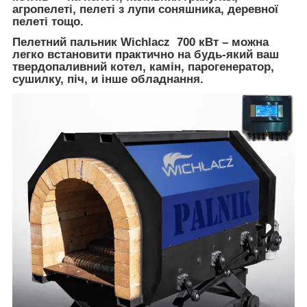
агропелеті, пелеті з лупи соняшника, деревної
пелеті тощо.
Пелетний пальник
Wichlacz 700
кВт
–
можна
легко встановити
практично
на
будь-який
ваш
твердопаливний
котел,
камін
, парогенератор,
сушилку
,
піч
, и
інше
обладнання
.