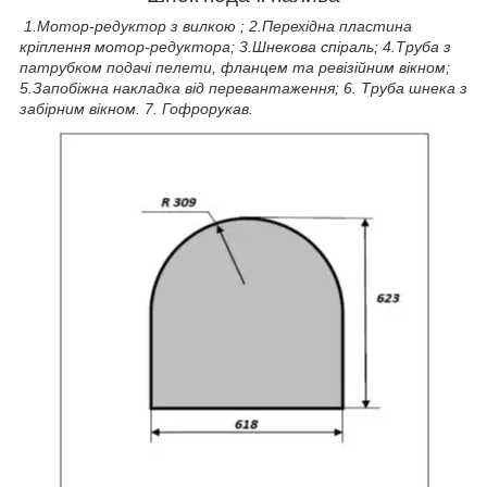
1.Мотор-редуктор з вилкою ; 2.Перехідна пластина
кріплення мотор-редуктора; 3.Шнекова спіраль; 4.Труба з
патрубком подачі пелети, фланцем та ревізійним вікном;
5.Запобіжна накладка від перевантаження; 6. Труба шнека з
забірним вікном. 7. Гофрорукав.