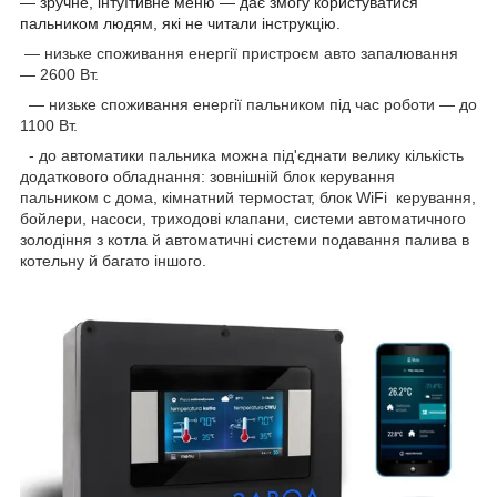
— зручне, інтуїтивне меню — дає змогу користуватися
пальником людям, які не читали інструкцію.
— низьке споживання енергії пристроєм авто запалювання
— 2600 Вт.
— низьке споживання енергії пальником під час роботи — до
1100 Вт.
- до автоматики пальника можна під'єднати велику кількість
додаткового обладнання: зовнішній блок керування
пальником
c
дома,
кімнатний
термостат,
блок
WiFi
керування,
бойлери, насоси, триходові клапани, системи автоматичного
золодіння з котла й автоматичні системи подавання палива в
котельну й багато іншого.