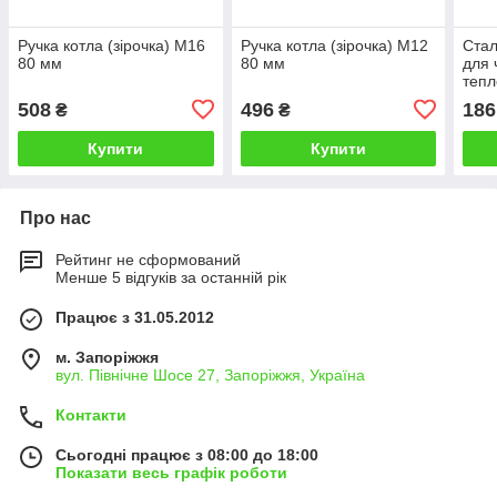
Ручка котла (зірочка) M16
Ручка котла (зірочка) M12
Стал
80 мм
80 мм
для
тепл
твер
508
496
186
₴
₴
60 
Купити
Купити
Про нас
Рейтинг не сформований
Менше 5 відгуків за останній рік
Працює з 31.05.2012
м. Запоріжжя
вул. Північне Шосе 27, Запоріжжя, Україна
Контакти
Сьогодні працює з 08:00 до 18:00
Показати весь графік роботи