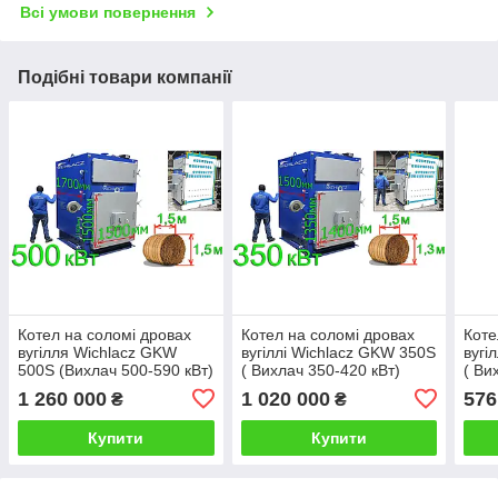
Всі умови повернення
Подібні товари компанії
Котел на соломі дровах
Котел на соломі дровах
Коте
вугілля Wichlacz GKW
вугіллі Wichlacz GKW 350S
вугі
500S (Вихлач 500-590 кВт)
( Вихлач 350-420 кВт)
( Ви
1 260 000
1 020 000
576
₴
₴
Купити
Купити