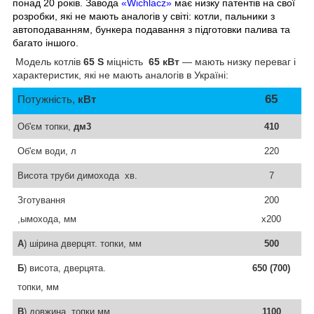
понад 20 років. Завода
«Wichlacz»
має низку патентів на свої
розробки, які не мають аналогів у світі: котли, пальники з
автоподаванням, бункера подавання з підготовки палива та
багато іншого.
Модель котлів
65 S
міцність
65 кВт
— мають низку переваг і
характеристик, які не мають аналогів в Україні:
65
Потужність,
кВт
Об'єм топки,
дм
3
410
Об'єм води, л
220
Висота труби
димохода
хв.
7
З
готування
200
,
ымох
ода,
мм
х200
А
) ш
ірина дверцят.
топки, мм
500
Б
) висота, дверцята.
650 (700)
топки,
мм
В
) довжина,
топки
мм
1100