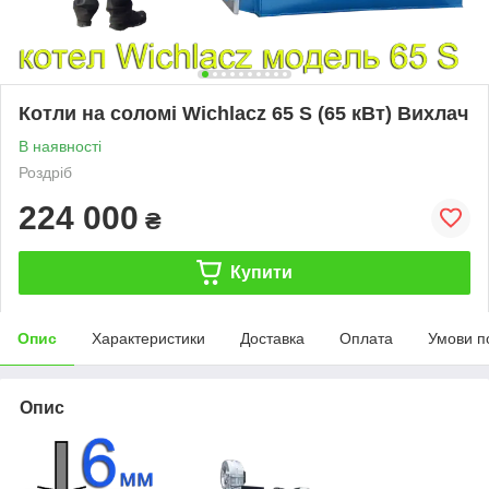
Котли на соломі Wichlacz 65 S (65 кВт) Вихлач
В наявності
Роздріб
224 000
₴
Купити
Опис
Характеристики
Доставка
Оплата
Умови п
Опис