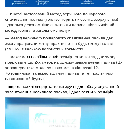
- в котлі застосований метод верхнього пошарового
спалювання паливо (топліво
горить
як
свечка
зверху
в низ)
дає змогу економніше спалювати палива, ніж звичайний
метод горіння в загальному полум'ї.
— метод верхнього пошарового спалювання палива дає
змогу працювати котлу, практично, на будь-якому паливі
(смішку) з великою вологістю й зольністю.
―
максимально збільшений
розмір топки котла, дає змогу
працювати
до 2-х суток
на одному завантаженні палива
(Ця
характеристика може змінюватися в діапазоні
12-
76
годинника, залежно від типу палива та теплофізичних
властивостей будівлі).
-
широкі похилі дверцята топки зручні для обслуговування й
завантаження насипного палива, і дров великих розмірів.