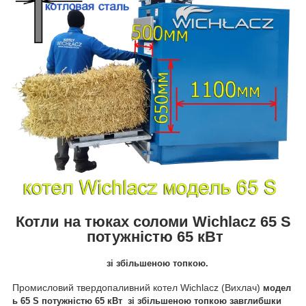
Котли на тюках соломи
Wichlacz 65 S
потужністю 65 кВт
зі збільшеною топкою.
Промисловий
твердопаливний
котел
Wichlacz
(Вихлач)
модел
ь 65 S потужністю 65 кВт зі збільшеною топкою завглибшки