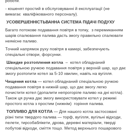
роботи
.
- кошенят простий в обслуговуванні й експлуатації (не
вимагає кваліфікованого персоналу).
УСОВЕРШЕННІСТЬВАННА СИСТЕМА ПІДАЧІ ПОДУХУ
Багато потокове подавання повітря в топку, з перемиканням
шарів спалювання палива дасть змогу правильно спалювати
неякісне паливо.
Точний напрямок руху повітря в камері, забезпечують
спеціальні отвори, форсунки.
Швидке розтоплення котла
– котел обладнаний
спеціальною ручкою подавання повітря у верхній шар, що дає
змогу розтопити котел за 5-10 хвилин, навіть на вугілля.
Чищення котла
— котел обладнаний спеціальною ручкою
подавання повітря в нижній шар, що дає змогу легко
почистити котел (допалити непрогоріле паливо на дні котла).
Також ця ручка дає змогу використовувати котел у режимі
простого котла з простим (нижнім) горіння палива.
ТОПЛИВО ДЛЯ КОТЛА
― Для нашого котла застосовані
різні типи твердого палива — торф, вугілля, вугільні відходи,
пелети, тирсобаблікети, дрова, деревні матеріали, тверді
побутові відходи, сміття тощо. Метод верхнього пошарового