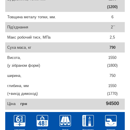
(1200)
Товщина металу топки, мм.
6
Під'єднання
2
``
Макс робочий тиск, МПа
2,5
Суха маса, кг
790
Висота,
1550
(у зібрано
м
формі)
(1800)
ширина,
750
глибина, мм
1550
(+вихід димоход)
(1770)
94500
Ціна
грн