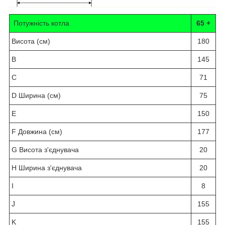
Потужність котла
65 +
Висота (см)
180
B
145
C
71
D Ширина
(см)
75
E
150
F Довжина
(см)
177
G Висота з'єднувача
20
H Ширина з'єднувача
20
I
8
J
155
K
155