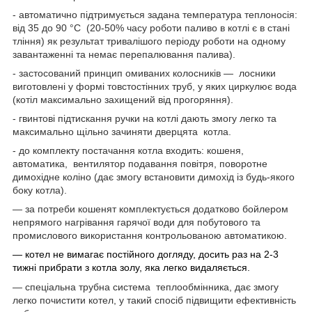
- автоматично підтримується задана температура теплоносія:
від 35 до 90 °C (20-50% часу роботи паливо в котлі є в стані
тління) як результат тривалішого періоду роботи на одному
завантаженні та немає перепалювання палива).
- застосований принцип омиваних колосників — лосники
виготовлені у формі товстостінних труб, у яких циркулює вода
(котіл максимально захищений від прогоряння).
- гвинтові підтискання ручки на котлі дають змогу легко та
максимально щільно зачиняти дверцята котла.
- до комплекту постачання котла входить: кошеня,
автоматика, вентилятор подавання повітря, поворотне
димохідне коліно (дає змогу встановити димохід із будь-якого
боку котла).
— за потреби кошенят комплектується додатково бойлером
непрямого нагрівання гарячої води для побутового та
промислового використання контрольованою автоматикою.
— котел не вимагає постійного догляду, досить раз на 2-3
тижні прибрати з котла золу, яка легко видаляється.
— спеціальна трубна система теплообмінника, дає змогу
легко почистити котел, у такий спосіб підвищити ефективність