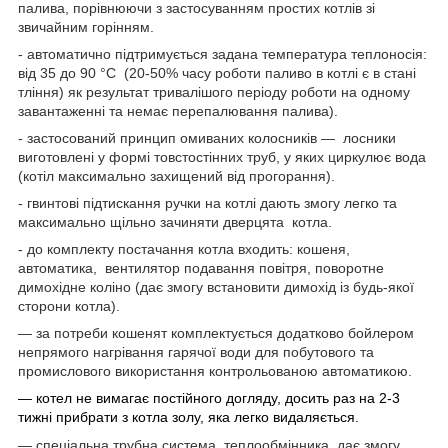
палива, порівнюючи з застосуванням простих котлів зі
звичайним горінням.
- автоматично підтримується задана температура теплоносія:
від 35 до 90 °C (20-50% часу роботи паливо в котлі є в стані
тління) як результат тривалішого періоду роботи на одному
завантаженні та немає перепалювання палива).
- застосований принцип омиваних колосників — лосники
виготовлені у формі товстостінних труб, у яких циркулює вода
(котіл максимально захищений від прогорання).
- гвинтові підтискання ручки на котлі дають змогу легко та
максимально щільно зачиняти дверцята котла.
- до комплекту постачання котла входить: кошеня,
автоматика, вентилятор подавання повітря, поворотне
димохідне коліно (дає змогу встановити димохід із будь-якої
сторони котла).
— за потреби кошенят комплектується додатково бойлером
непрямого нагрівання гарячої води для побутового та
промислового використання контрольованою автоматикою.
— котел не вимагає постійного догляду, досить раз на 2-3
тижні прибрати з котла золу, яка легко видаляється.
— спеціальна трубна система теплообмінника, дає змогу