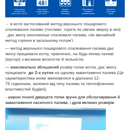
- в котлі застосований метод верхнього пошарового
спалювання паливо (топливо
горить
як
свечка
зверху
в низ)
дає змогу економніше спалювати палива, ніж звичайний
метод горіння в загальному полум'ї.
— метод верхнього пошарового спалювання палива дає
змогу працювати котлу, практично, на будь-якому паливі
(мусорі) з великою вологістю й зольністю.
―
максимально збільшений
розмір топки котла, дає змогу
працювати
до 2-х суток
на одному завантаженні палива
(Ця
характеристика може змінюватися в діапазоні
12-
76
годинника, залежно від типу палива та теплофізичних
властивостей будівлі).
-
широкі похилі дверцята топки зручні для обслуговування й
завантаження насипного палива, і дров великих розмірів.