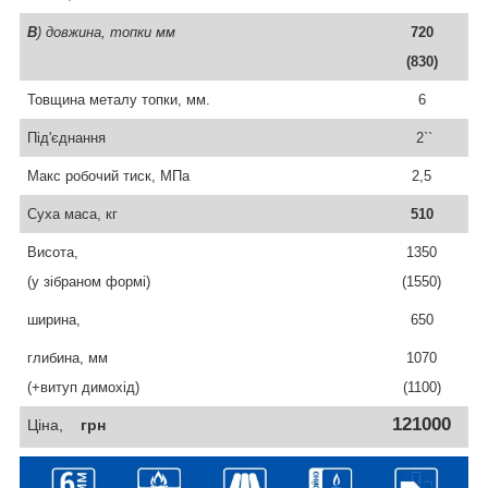
В
) довжина,
топки
мм
720
(830)
Товщина металу топки, мм.
6
Під'єднання
2
``
Макс робочий тиск, МПа
2,5
Суха маса, кг
510
Висота,
1350
(у зібрано
м
формі)
(1550)
ширина,
650
глибина, мм
1070
(+витуп димохід)
(1100)
121000
Ціна,
грн