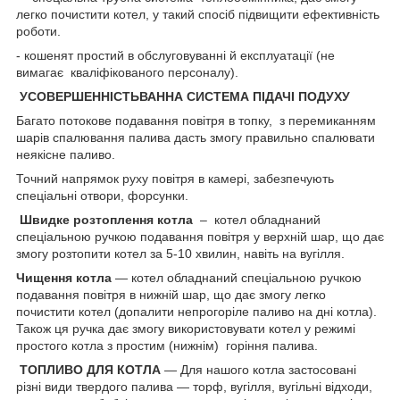
легко почистити котел, у такий спосіб підвищити ефективність
роботи
.
- кошенят простий в обслуговуванні й експлуатації (не
вимагає кваліфікованого персоналу).
УСОВЕРШЕННІСТЬВАННА СИСТЕМА ПІДАЧІ ПОДУХУ
Багато потокове подавання повітря в топку, з перемиканням
шарів спалювання палива дасть змогу правильно спалювати
неякісне паливо.
Точний напрямок руху повітря в камері, забезпечують
спеціальні отвори, форсунки.
Швидке розтоплення котла
– котел обладнаний
спеціальною ручкою подавання повітря у верхній шар, що дає
змогу розтопити котел за 5-10 хвилин, навіть на вугілля.
Чищення котла
— котел обладнаний спеціальною ручкою
подавання повітря в нижній шар, що дає змогу легко
почистити котел (допалити непрогоріле паливо на дні котла).
Також ця ручка дає змогу використовувати котел у режимі
простого котла з простим (нижнім) горіння палива.
ТОПЛИВО ДЛЯ КОТЛА
― Для нашого котла застосовані
різні види твердого палива — торф, вугілля, вугільні відходи,