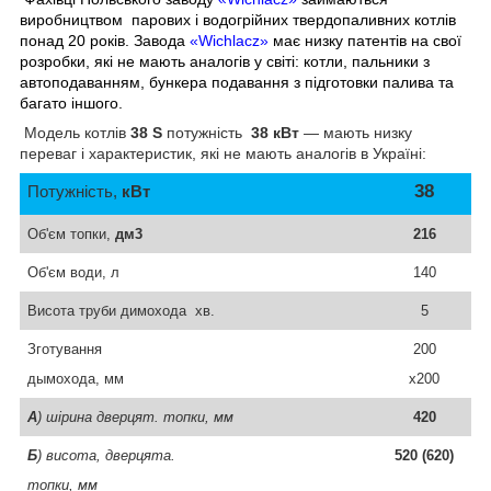
виробництвом парових і водогрійних твердопаливних котлів
понад 20 років. Завода
«Wichlacz»
має низку патентів на свої
розробки, які не мають аналогів у світі: котли, пальники з
автоподаванням, бункера подавання з підготовки палива та
багато іншого.
Модель котлів
38 S
потужність
38 кВт
— мають низку
переваг і характеристик, які не мають аналогів в Україні:
38
Потужність,
кВт
Об'єм топки,
дм
3
216
Об'єм води, л
140
Висота труби
димохода
хв.
5
З
готування
200
д
ымох
ода,
мм
х200
А
) ш
ірина дверцят.
топки, мм
420
Б
) висота, дверцята.
520 (620)
топки,
мм