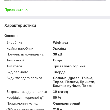
Приховати
Характеристики
Основні
Виробник
Wichlacz
Країна виробник
Україна
Потужність номінальна
38 кВт
Теплоносій
Вода
Тип котла
Тривалого горіння
Вид пального
Тверде
Види твердого палива
Солома, Дрова, Тріска,
Тирса, Пелети, Брикети,
Кам'яне вугілля, Торф
Витрата твердого палива
10 кг/год
Коефіцієнт корисної дії
89 %
Призначення котла
Одноконтурний
Об'єм камери згоряння
216 л