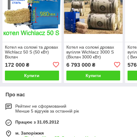
Котел на соломі та дровах
Котел на соломі дровах
Коте
Wichlacz 50 S (50 кВт)
вугілля Wichlacz 3000 S
вугі
Віхлач
(Віхлач 3000 кВт)
( Ви
172 000
6 793 000
576
₴
₴
Купити
Купити
Про нас
Рейтинг не сформований
Менше 5 відгуків за останній рік
Працює з 31.05.2012
м. Запоріжжя