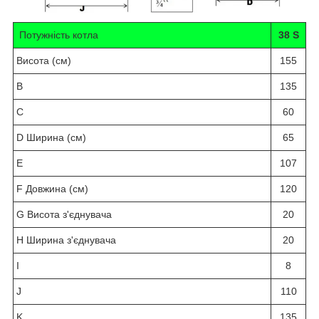
Потужність котла
38 S
Висота (см)
155
B
135
C
60
D Ширина
(см)
65
E
107
F Довжина
(см)
120
G Висота з'єднувача
20
H Ширина з'єднувача
20
I
8
J
110
K
135