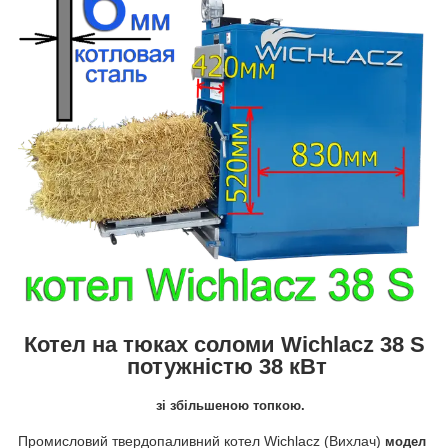
Котел на тюках соломи
Wichlacz 38 S
потужністю 38 кВт
зі збільшеною топкою.
Промисловий
твердопаливний
котел
Wichlacz
(Вихлач)
модел