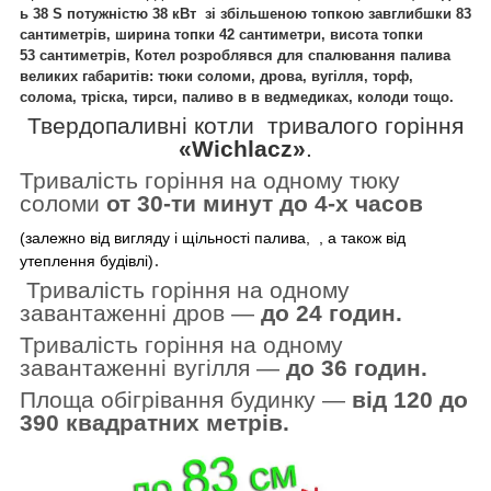
ь 38 S потужністю 38 кВт зі збільшеною топкою завглибшки 83
сантиметрів, ширина топки 42 сантиметри, висота топки
53
сантиметрів, Котел
розроблявся для спалювання палива
великих габаритів: тюки соломи, дрова, вугілля, торф,
солома, тріска, тирси, паливо в в ведмедиках, колоди тощо.
Твердопаливні котли тривалого горіння
«Wichlacz»
.
Тривалість горіння на одному тюку
соломи
от 30-ти минут до 4-х часов
(залежно від вигляду
і щільності палива, , а також від
.
утеплення будівлі)
Тривалість горіння на одному
завантаженні дров —
до 24 годин.
Тривалість горіння на одному
завантаженні вугілля —
до 36 годин.
Площа обігрівання будинку —
від 120 до
390 квадратних метрів.