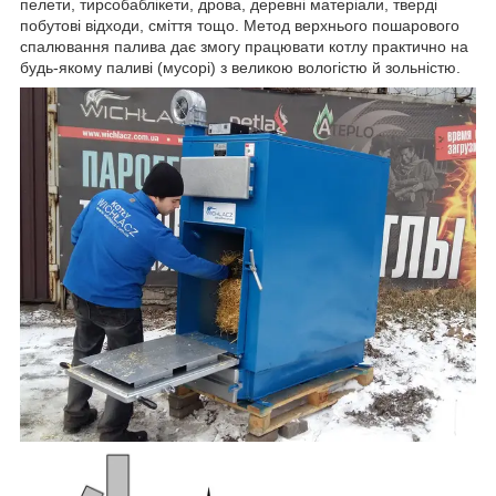
пелети, тирсобаблікети, дрова, деревні матеріали, тверді
побутові відходи, сміття тощо. Метод верхнього пошарового
спалювання палива дає змогу працювати котлу практично на
будь-якому паливі (мусорі) з великою вологістю й зольністю.