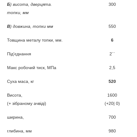
Б
)
висота, дверцята.
300
топки,
мм
В
)
довжина,
топки
мм
550
Товщина металу топки, мм.
6
Під'єднання
2``
Макс робочий тиск, МПа
2,5
Суха маса, кг
520
Висота,
1600
(+ зібраному ачвіді)
(+20| 0)
ширина,
700
глибина, мм
980