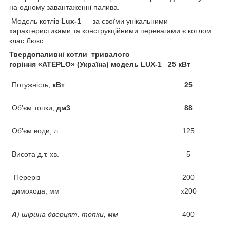
на одному завантаженні палива.
Модель котлів
Lux
-1
— за своїми унікальними
характеристиками та конструкційними перевагами є котлом
клас Люкс.
Твердопаливні котли тривалого
горіння
«
ATEPLO
»
(Україна)
модель
LUX
-1
25 кВт
Потужність,
кВт
25
Об'єм топки,
дм3
88
Об'єм води, л
125
Висота д.т. хв.
5
Переріз
200
димохода, мм
х200
А
) ш
ірина дверцят.
топки, мм
400