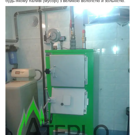
будь-якому паливі (мусорі) з великою вологістю й зольністю.