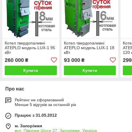
Котел твердопаливні
Котел твердопаливні
Коте
ATEPLO модель LUX-1 95
ATEPLO модель LUX-1 18
ATE
кВт
кВт
120 
260 000
93 000
299
₴
₴
Купити
Купити
Про нас
Рейтинг не сформований
Менше 5 відгуків за останній рік
Працює з 31.05.2012
м. Запоріжжя
вул. Північне Шосе 27, Запоріжжя, Україна