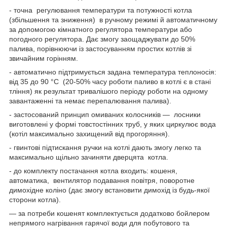
- точна регулювання температури та потужності котла
(збільшення та зниження) в ручному режимі й автоматичному
за допомогою кімнатного регулятора температури або
погодного регулятора. Дає змогу заощаджувати до 50%
палива, порівнюючи із застосуванням простих котлів зі
звичайним горінням.
- автоматично підтримується задана температура теплоносія:
від 35 до 90 °C (20-50% часу роботи паливо в котлі є в стані
тління) як результат тривалішого періоду роботи на одному
завантаженні та немає перепалювання палива).
- застосований принцип омиваних колосників — лосники
виготовлені у формі товстостінних труб, у яких циркулює вода
(котіл максимально захищений від прогоряння).
- гвинтові підтискання ручки на котлі дають змогу легко та
максимально щільно зачиняти дверцята котла.
- до комплекту постачання котла входить: кошеня,
автоматика, вентилятор подавання повітря, поворотне
димохідне коліно (дає змогу встановити димохід із будь-якої
сторони котла).
— за потреби кошенят комплектується додатково бойлером
непрямого нагрівання гарячої води для побутового та