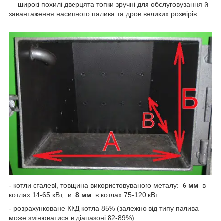
— широкі похилі дверцята топки зручні для обслуговування й
завантаження насипного палива та дров великих розмірів.
- котли сталеві, товщина використовуваного металу:
6
мм
в
котлах 14-65 кВт, и
8
мм
в котлах 75-120 кВт.
- розрахунковане ККД котла 85% (залежно від типу палива
може змінюватися в діапазоні 82-89%).