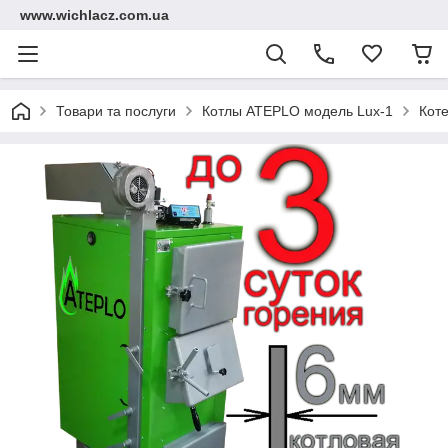
www.wichlacz.com.ua
Товари та послуги
Котлы ATEPLO модель Lux-1
Кот