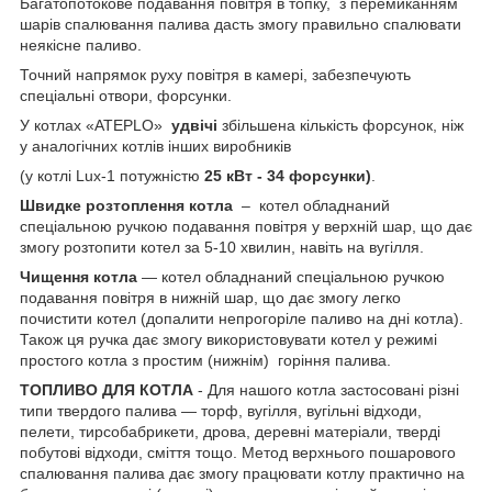
Багатопотокове подавання повітря в топку, з перемиканням
шарів спалювання палива дасть змогу правильно спалювати
неякісне паливо.
Точний напрямок руху повітря в камері, забезпечують
спеціальні отвори, форсунки.
У котлах «ATEPLO»
удвічі
збільшена кількість форсунок, ніж
у аналогічних котлів інших виробників
(у котлі Lux-1 потужністю
25 кВт - 34 форсунки)
.
Швидке розтоплення котла
– котел обладнаний
спеціальною ручкою подавання повітря у верхній шар, що дає
змогу розтопити котел за 5-10 хвилин, навіть на вугілля.
Чищення котла
— котел обладнаний спеціальною ручкою
подавання повітря в нижній шар, що дає змогу легко
почистити котел (допалити непрогоріле паливо на дні котла).
Також ця ручка дає змогу використовувати котел у режимі
простого котла з простим (нижнім) горіння палива.
ТОПЛИВО ДЛЯ КОТЛА
- Для нашого котла застосовані різні
типи твердого палива — торф, вугілля, вугільні відходи,
пелети, тирсобабрикети, дрова, деревні матеріали, тверді
побутові відходи, сміття тощо. Метод верхнього пошарового
спалювання палива дає змогу працювати котлу практично на