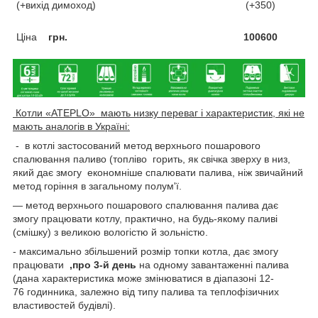
(+вихід димоход)
(+350)
Ціна
грн.
100600
Котли «ATEPLO» мають низку переваг і характеристик, які не
мають аналогів в Україні:
- в котлі застосований метод верхнього пошарового
спалювання паливо (топліво горить, як свічка зверху в низ,
який дає змогу економніше спалювати палива, ніж звичайний
метод горіння в загальному полум'ї.
— метод верхнього пошарового спалювання палива дає
змогу працювати котлу, практично, на будь-якому паливі
(смішку) з великою вологістю й зольністю.
- максимально збільшений розмір топки котла, дає змогу
працювати
,
про 3-й день
на одному завантаженні палива
(дана характеристика може змінюватися в діапазоні 12-
76 годинника, залежно від типу палива та теплофізичних
властивостей будівлі).