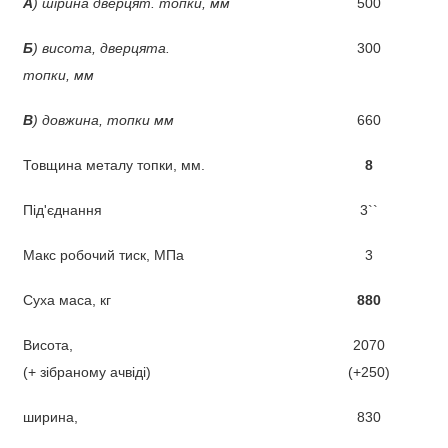
А
) ш
ірина дверцят.
топки, мм
500
Б
)
висота, дверцята.
300
топки,
мм
В
)
довжина,
топки
мм
660
Товщина металу топки, мм.
8
Під'єднання
3``
Макс робочий тиск, МПа
3
Суха маса, кг
880
Висота,
2070
(+ зібраному ачвіді)
(+250)
ширина,
830