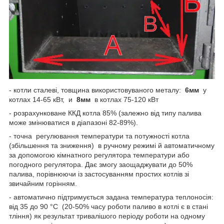
- котли сталеві, товщина використовуваного металу:
6
мм
у
котлах 14-65 кВт, и
8
мм
в котлах 75-120 кВт
- розрахунковане ККД котла 85% (залежно від типу палива
може змінюватися в діапазоні 82-89%).
- точна регулювання температури та потужності котла
(збільшення та зниження) в ручному режимі й автоматичному
за допомогою кімнатного регулятора температури або
погодного регулятора. Дає змогу заощаджувати до 50%
палива, порівнюючи із застосуванням простих котлів зі
звичайним горінням.
- автоматично підтримується задана температура теплоносія:
від 35 до 90 °C (20-50% часу роботи паливо в котлі є в стані
тління) як результат тривалішого періоду роботи на одному