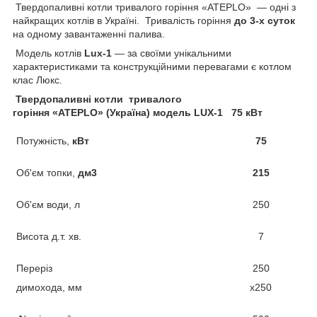
Твердопаливні котли тривалого горіння «ATEPLO» — одні з
найкращих котлів в Україні. Тривалість горіння
до 3-х суток
на одному завантаженні палива.
Модель котлів
Lux
-1
— за своїми унікальними
характеристиками та конструкційними перевагами є котлом
клас Люкс.
Твердопаливні котли тривалого
горіння
«
ATEPLO
»
(Україна)
модель
LUX
-1
75 кВт
Потужність,
кВт
75
Об'єм топки,
дм3
215
Об'єм води, л
250
Висота д.т. хв.
7
Переріз
250
димохода, мм
х250