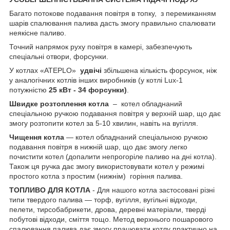
Багато потокове подавання повітря в топку, з перемиканням
шарів спалювання палива дасть змогу правильно спалювати
неякісне паливо.
Точний напрямок руху повітря в камері, забезпечують
спеціальні отвори, форсунки.
У котлах «ATEPLO»
удвічі
збільшена кількість форсунок, ніж
у аналогічних котлів інших виробників (у котлі Lux-1
потужністю
25 кВт - 34 форсунки)
.
Швидке розтоплення котла
– котел обладнаний
спеціальною ручкою подавання повітря у верхній шар, що дає
змогу розтопити котел за 5-10 хвилин, навіть на вугілля.
Чищення котла
— котел обладнаний спеціальною ручкою
подавання повітря в нижній шар, що дає змогу легко
почистити котел (допалити непрогоріле паливо на дні котла).
Також ця ручка дає змогу використовувати котел у режимі
простого котла з простим (нижнім) горіння палива.
ТОПЛИВО ДЛЯ КОТЛА
- Для нашого котла застосовані різні
типи твердого палива — торф, вугілля, вугільні відходи,
пелети, тирсобабрикети, дрова, деревні матеріали, тверді
побутові відходи, сміття тощо. Метод верхнього пошарового
спалювання палива дає змогу працювати котлу практично на