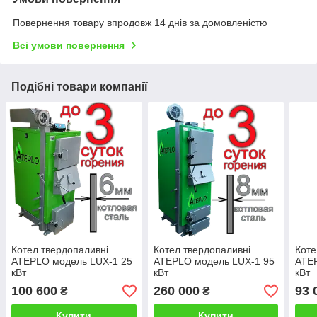
Повернення товару впродовж 14 днів за домовленістю
Всі умови повернення
Подібні товари компанії
Котел твердопаливні
Котел твердопаливні
Коте
ATEPLO модель LUX-1 25
ATEPLO модель LUX-1 95
ATE
кВт
кВт
кВт
100 600
260 000
93 
₴
₴
Купити
Купити