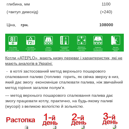
глибина, мм
1100
(+витуп димохід)
(+240)
Ціна,
грн.
108000
Котли «ATEPLO» мають низку переваг і характеристик, які не
мають аналогів в Україні:
- в котлі застосований метод верхнього пошарового
спалювання паливо (топливо горить, як свічка зверху в низ,
який дає змогу економніше спалювати палива, ніж звичайний
метод горіння загалом полум'я.
— метод верхнього пошарового спалювання палива дає
змогу працювати котлу, практично, на будь-якому паливі
(мусорі) з великою вологістю й зольністю.