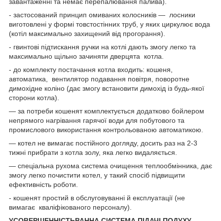
завантаженні та немає перепалювання палива).
- застосований принцип омиваних колосників — лосники
виготовлені у формі товстостінних труб, у яких циркулює вода
(котіл максимально захищений від прогорання).
- гвинтові підтискання ручки на котлі дають змогу легко та
максимально щільно зачиняти дверцята котла.
- до комплекту постачання котла входить: кошеня,
автоматика, вентилятор подавання повітря, поворотне
димохідне коліно (дає змогу встановити димохід із будь-якої
сторони котла).
— за потреби кошенят комплектується додатково бойлером
непрямого нагрівання гарячої води для побутового та
промислового використання контрольованою автоматикою.
— котел не вимагає постійного догляду, досить раз на 2-3
тижні прибрати з котла золу, яка легко видаляється.
— спеціальна рухома система очищення теплообмінника, дає
змогу легко почистити котел, у такий спосіб підвищити
ефективність роботи.
- кошенят простий в обслуговуванні й експлуатації (не
вимагає кваліфікованого персоналу).
УСОВЕРШЕННІСТЬВАННА СИСТЕМА ПІДАЧІ ПОДУХУ