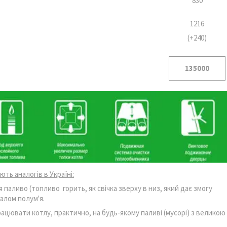
830
1216
(+240)
135000
ть аналогів в Україні:
паливо (топливо горить, як свічка зверху в низ, який дає змогу
алом полум'я.
цювати котлу, практично, на будь-якому паливі (мусорі) з великою