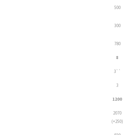
500
300
780
8
3``
3
1200
2070
(+250)