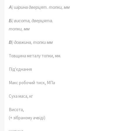
А
) ш
ірина дверцят.
топки, мм
Б
)
висота, дверцята.
топки,
мм
В
)
довжина,
топки
мм
Товщина металу топки, мм.
Під'єднання
Макс робочий тиск, МПа
Суха маса, кг
Висота,
(+ зібраному ачвіді)