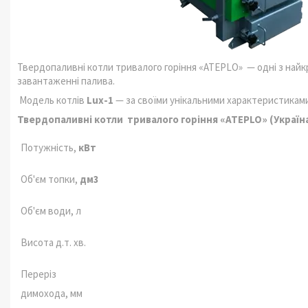
Твердопаливні котли тривалого горіння «ATEPLO» — одні з найкр
завантаженні палива.
Модель котлів
Lux
-1
— за своїми унікальними характеристиками
Твердопаливні котли тривалого горіння
«
ATEPLO
»
(Україн
Потужність,
кВт
Об'єм топки,
дм3
Об'єм води, л
Висота д.т. хв.
Переріз
димохода, мм