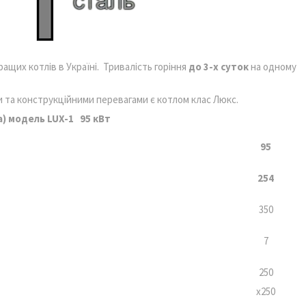
ащих котлів в Україні. Тривалість горіння
до 3-х суток
на одному
 та конструкційними перевагами є котлом клас Люкс.
а)
модель
LUX
-1
95 кВт
95
254
350
7
250
х250