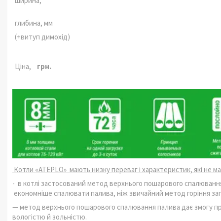
ширина,
глибина, мм
(+витуп димохід)
Ціна,
грн.
Котли «ATEPLO» мають низку переваг і характеристик, які не маю
- в котлі застосований метод верхнього пошарового спалювання 
економніше спалювати палива, ніж звичайний метод горіння заг
— метод верхнього пошарового спалювання палива дає змогу пра
вологістю й зольністю.