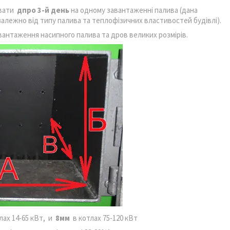
ювати
д
про 3-й день
на одному завантаженні палива (дана
залежно від типу палива та теплофізичних властивостей будівлі).
авантаження насипного палива та дров великих розмірів.
лах 14-65 кВт, и
8
мм
в котлах 75-120 кВт