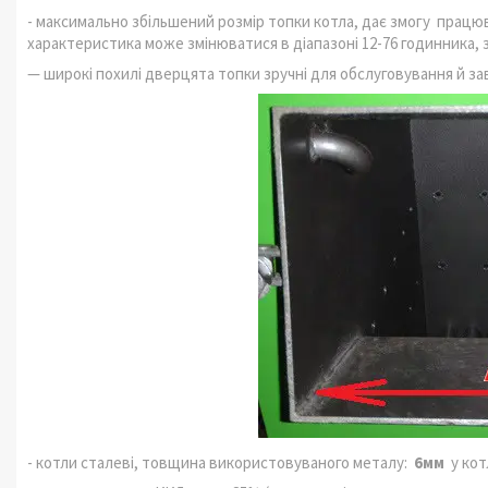
- максимально збільшений розмір топки котла, дає змогу прац
характеристика може змінюватися в діапазоні 12-76 годинника, 
— широкі похилі дверцята топки зручні для обслуговування й з
- котли сталеві, товщина використовуваного металу:
6
мм
у кот