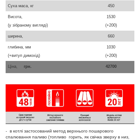
Суха маса, кг
450
Висота,
1530
(у зібраному вигляді)
(+200)
ширина,
660
глибина, мм
1030
(+витуп димохід)
(+200)
Ціна,
грн.
42700
- в котлі застосований метод верхнього пошарового
спалювання паливо (топливо горить, як свічка зверху в низ,