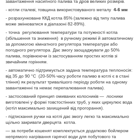
завантаження насипного палива та дров великих розмірів.
- котли сталеві, товщина використовуваного металу
4-6 мм
- розрахунковане ККД котла 85% (залежно від типу палива
може змінюватися в діапазоні 82-89%).
- точна регулювання температури та потужності котла
(збільшення та зниження) в ручному режимі й автоматичному
за допомогою кімнатного регулятора температури або
погодного регулятора. Дає змогу заощаджувати до 50%
палива, порівнюючи із застосуванням простих котлів зі
звичайним горінням.
- автоматично підтримується задана температура теплоносія:
від 35 до 90 °C (20-50% часу роботи паливо в котлі є в стані
тління) як результат тривалішого періоду роботи на одному
завантаженні та немає перепалювання палива).
- застосований принцип омиваних колосників — лосники
виготовлені у формі товстостінних труб, у яких циркулює вода
(котіл максимально захищений від прогорання).
- підтискання ручки на котлі дає змогу легко та максимально
щільно закривати дверцята котла.
— за потреби кошенят комплектується додатково бойлером
непрямого нагрівання гарячої води для побутового та