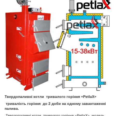
Твердопаливні котли тривалого горіння
«
PetlaX
»
тривалість горіння
до
2
доби
на одному завантаженні
палива.
Твердопаливні котли тривалого горіння «PetlaX» модель