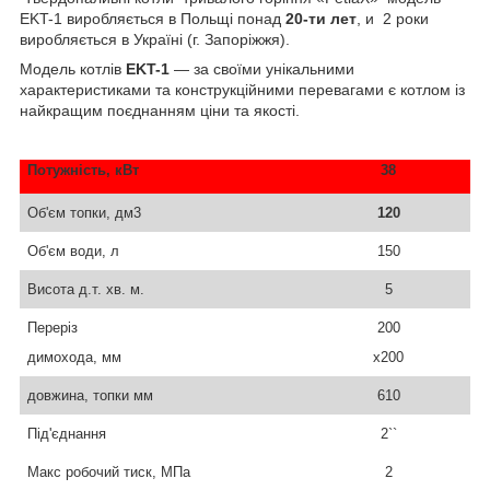
EKT-1 виробляється в Польщі понад
20-ти лет
, и 2 роки
виробляється в Україні (г. Запоріжжя).
Модель котлів
EKT-1
— за своїми унікальними
характеристиками та конструкційними перевагами є котлом із
найкращим поєднанням ціни та якості.
Потужність, кВт
38
Об'єм топки, дм3
120
Об'єм води, л
150
Висота д.т. хв. м.
5
Переріз
200
димохода, мм
х200
довжина, топки мм
610
Під'єднання
2``
Макс робочий тиск, МПа
2