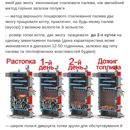
який дає змогу економніше спалювати палива, ніж звичайний
метод горіння загалом полум'я.
— метод верхнього пошарового спалювання палива дає
змогу працювати котлу, практично, на будь-якому паливі
(мусорі) з великою вологістю й зольністю.
- розмір топки котла, дає змогу працювати
до 2-х суток
на
одному завантаженні палива (дана характеристика може
змінюватися в діапазоні 12-50 годинника, залежно від типу
палива та теплофізичних властивостей будівлі).
— широкі похилі дверцята топки зручні для обслуговування й