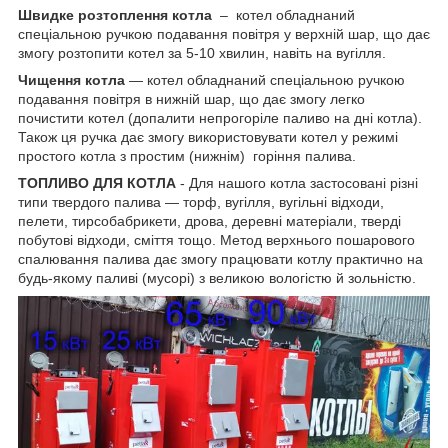
Швидке розтоплення котла
– котел обладнаний
спеціальною ручкою подавання повітря у верхній шар, що дає
змогу розтопити котел за 5-10 хвилин, навіть на вугілля.
Чищення котла
— котел обладнаний спеціальною ручкою
подавання повітря в нижній шар, що дає змогу легко
почистити котел (допалити непрогоріле паливо на дні котла).
Також ця ручка дає змогу використовувати котел у режимі
простого котла з простим (нижнім) горіння палива.
ТОПЛИВО ДЛЯ КОТЛА
- Для нашого котла застосовані різні
типи твердого палива — торф, вугілля, вугільні відходи,
пелети, тирсобабрикети, дрова, деревні матеріали, тверді
побутові відходи, сміття тощо. Метод верхнього пошарового
спалювання палива дає змогу працювати котлу практично на
будь-якому паливі (мусорі) з великою вологістю й зольністю.