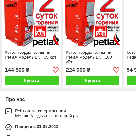
Котел твердопаливний
Котел твердопаливний
Коте
PetlaX модель ЕКТ 65 кВт
PetlaX модель ЕКТ 100
Petl
кВт
144 500
224 000
54 
₴
₴
Купити
Купити
Про нас
Рейтинг не сформований
Менше 5 відгуків за останній рік
Працює з 31.05.2012