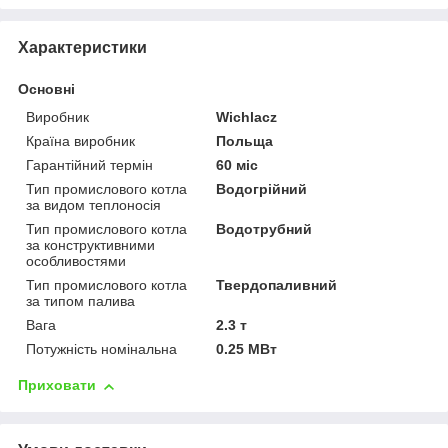
Характеристики
Основні
Виробник
Wichlacz
Країна виробник
Польща
Гарантійний термін
60 міс
Тип промислового котла
Водогрійний
за видом теплоносія
Тип промислового котла
Водотрубний
за конструктивними
особливостями
Тип промислового котла
Твердопаливний
за типом палива
Вага
2.3 т
Потужність номінальна
0.25 МВт
Приховати