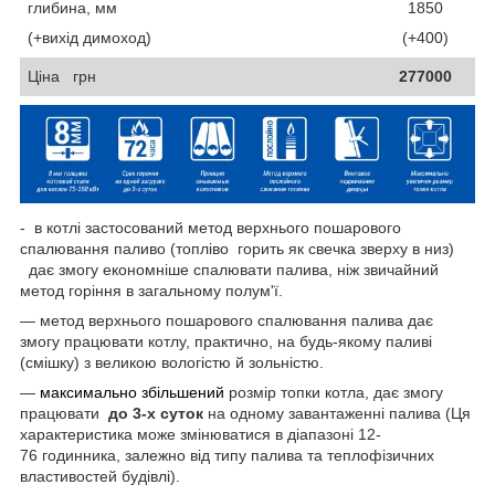
глибина, мм
1850
(+вихід димоход)
(+400)
Ціна грн
277000
- в котлі застосований метод верхнього пошарового
спалювання паливо (топліво
горить
як
свечка
зверху
в низ)
дає змогу економніше спалювати палива, ніж звичайний
метод горіння в загальному полум'ї.
— метод верхнього пошарового спалювання палива дає
змогу працювати котлу, практично, на будь-якому паливі
(смішку) з великою вологістю й зольністю.
―
максимально збільшений
розмір топки котла, дає змогу
працювати
до 3-х суток
на одному завантаженні палива
(Ця
характеристика може змінюватися в діапазоні
12-
76
годинника, залежно від типу палива та теплофізичних
властивостей будівлі).