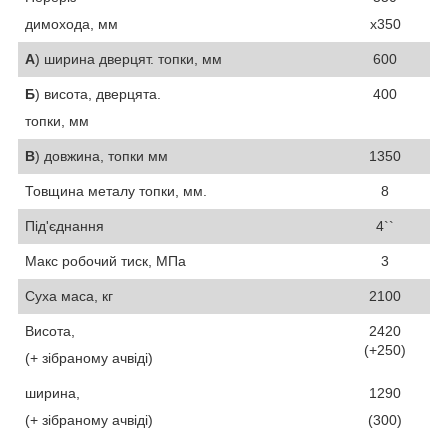
димохода, мм
х350
А
) ширина дверцят. топки, мм
600
Б
) висота, дверцята.
400
топки, мм
В
) довжина, топки мм
1350
Товщина металу топки, мм.
8
Під'єднання
4``
Макс робочий тиск, МПа
3
Суха маса, кг
2100
Висота,
2420
(+250)
(+ зібраному ачвіді)
ширина,
1290
(+ зібраному ачвіді)
(300)