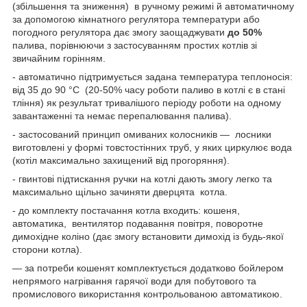
(збільшення та зниження) в ручному режимі й автоматичному
за допомогою кімнатного регулятора температури або
погодного регулятора дає змогу заощаджувати
до 50%
палива, порівнюючи з застосуванням простих котлів зі
звичайним горінням.
- автоматично підтримується задана температура теплоносія:
від 35 до 90 °C (20-50% часу роботи паливо в котлі є в стані
тління) як результат тривалішого періоду роботи на одному
завантаженні та немає перепалювання палива).
- застосований принцип омиваних колосників — лосники
виготовлені у формі товстостінних труб, у яких циркулює вода
(котіл максимально захищений від прогоряння).
- гвинтові підтискання ручки на котлі дають змогу легко та
максимально щільно зачиняти дверцята котла.
- до комплекту постачання котла входить: кошеня,
автоматика, вентилятор подавання повітря, поворотне
димохідне коліно (дає змогу встановити димохід із будь-якої
сторони котла).
— за потреби кошенят комплектується додатково бойлером
непрямого нагрівання гарячої води для побутового та
промислового використання контрольованою автоматикою.