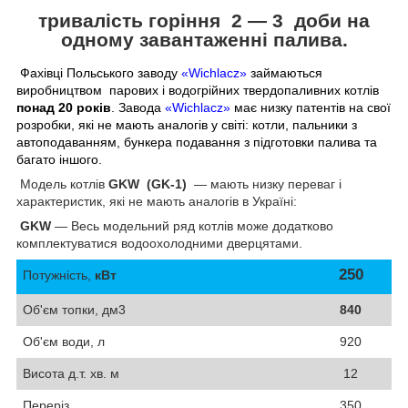
тривалість горіння
2 ― 3 доби
на
одному завантаженні палива.
Фахівці Польського заводу
«Wichlacz»
займаються
виробництвом парових і водогрійних твердопаливних котлів
понад 20 років
. Завода
«Wichlacz»
має низку патентів на свої
розробки, які не мають аналогів у світі: котли, пальники з
автоподаванням, бункера подавання з підготовки палива та
багато іншого.
Модель котлів
GKW
(
GK
-1)
— мають низку переваг і
характеристик, які не мають аналогів в Україні:
GKW
— Весь модельний ряд котлів може додатково
комплектуватися водоохолодними дверцятами.
250
Потужність,
кВт
Об'єм топки, дм3
840
Об'єм води, л
920
Висота д.т. хв. м
12
Переріз
350