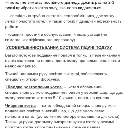
— котел не вимагає постійного догляду, досить раз на 2-3
тижні прибрати з котла золу, яка легко видаляється.
— спеціальна трубна система теплообмінника, дає змогу
легко почистити котел, у такий спосіб підвищити ефективність
роботи
.
- кошенят простий в обслуговуванні й експлуатації (не
вимагає кваліфікованого персоналу).
УСОВЕРШЕННІСТЬВАННА СИСТЕМА ПІДАЧІ ПОДУХУ
Багато потокове подавання повітря в топку, з перемиканням
шарів спалювання палива дасть змогу правильно спалювати
неякісне паливо.
Точний напрямок руху повітря в камері, забезпечують
спеціальні отвори, форсунки.
Швидке розтоплення котла
– котел обладнаний
спеціальною ручкою подавання повітря у верхній шар, що дає
змогу розтопити котел за 5-10 хвилин, навіть на вугілля.
Чищення котла
— котел обладнаний спеціальною ручкою
подавання повітря в нижній шар, що дає змогу легко
почистити котел (допалити непрогоріле паливо на дні котла).
Також ця ручка дає змогу використовувати котел у режимі
простого котла з простим (нижнім) горіння палива.