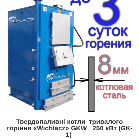
Твердопаливні котли тривалого
горіння
«Wichlacz»
GKW
250 кВт
(
GK
-
1)