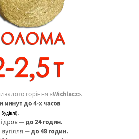
ивалого горіння
«Wichlacz»
.
ти минут до 4-х часов
.
 будівлі)
і дров —
до 24 годин.
 вугілля —
до 48 годин.