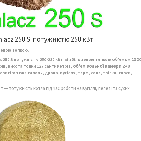
hlacz 250 S
потужністю 250 кВт
шеною топкою.
об'ємом 152
 250 S потужністю 250-280 кВт зі збільшеною топкою
об'єм зольної камери 240
рів, висота топки 125
сантиметрів,
итів: тюки соломи, дрова, вугілля, торф, соло, тріска, тирси,
т — потужність котла під час роботи на вугіллі, пелеті та сухих