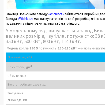
Фахівці Польського заводу
«Wichlacz»
займаються виробництвом 
Завода
«Wichlacz»
має низку патентів на свої розробки, які не м
подавання з підготовки палива та багато іншого.
У модельному ряді випускається завод Вихл
великих розмірів, і вугілля, потужністю: 38 кВ
350 кВт, 500 кВт, 800 кВт, 1140 кВт.
Модель котлів
250 S
потужність
250-280 кВт
— мають низку пер
Потужність,
кВт
3
Об'єм топки,
дм
Об'єм води, л
Висота труби
димохода
хв.
З
готування
д
ымох
ода,
мм