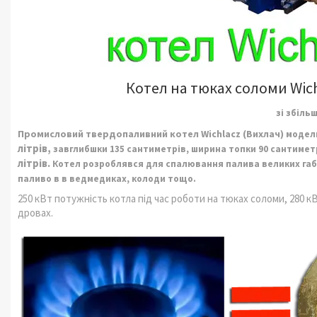
Котел на тюках соломи
Wic
зі збіль
Промисловий
твердопаливний
котел
Wichlacz
(Вихлач)
модель
літрів,
завглибшки 135 сантиметрів, ширина топки 90 сантимет
літрів.
Котел
розроблявся для спалювання палива великих габар
паливо в в ведмедиках, колоди тощо.
250 кВт потужність котла під час роботи на тюках соломи, 280 кВ
дровах.